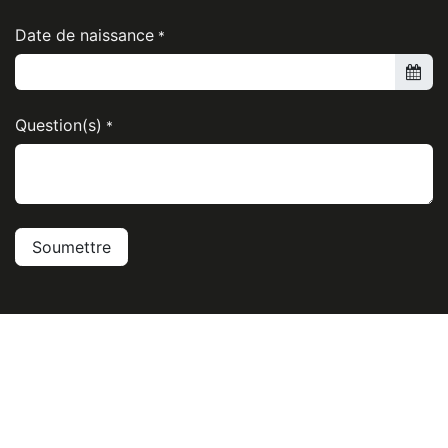
Date de naissance
*
Question(s)
*
Soumettre